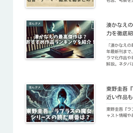
名言、考察を
ほんタメ
湊かなえの
力を徹底紹
「湊かなえの
年最新刊まで
ラマ化作品や
解説。ネタバ
す。
ほんタメ
東野圭吾『
近い作品も
東野圭吾『ラ
ャスト情報や