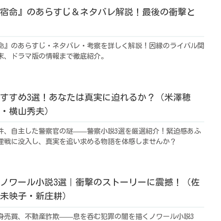
宿命』のあらすじ＆ネタバレ解説！最後の衝撃と
命』のあらすじ・ネタバレ・考察を詳しく解説！因縁のライバル関
末、ドラマ版の情報まで徹底紹介。
すすめ3選！あなたは真実に迫れるか？（米澤穂
・横山秀夫）
件、自主した警察官の謎——警察小説3選を厳選紹介！緊迫感あふ
理戦に没入し、真実を追い求める物語を体感しませんか？
ノワール小説3選｜衝撃のストーリーに震撼！（佐
未映子・新庄耕）
身売買、不動産詐欺——息を呑む犯罪の闇を描くノワール小説3