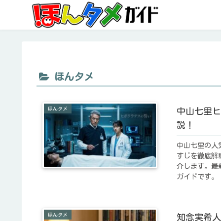
ほんタメ
ほんタメ
中山七里ヒ
説！
中山七里の人
すじを徹底解
介します。最
ガイドです。
ほんタメ
知念実希人