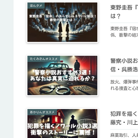
ほんタメ
東野圭吾『
は？
東野圭吾『宿
係、衝撃の結
たくみさんオススメ
警察小説お
信・呉勝浩
放火、爆弾事
れる捜査と心
あかりんオススメ
犯罪を描く
藤究・川上
麻薬取引、人