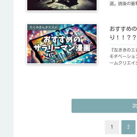
選。読後の衝
たくみさんオススメ
おすすめの
り！！？？
『左ききのエ
モチベーショ
ームクリエイ
1
2