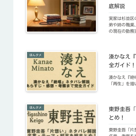
底解説
実家は杉並区
弟や姉の職業
の現在の勤務
ほんタメ
湊かなえ『
全ガイド！
湊かなえ『絶
「再生」を描い
ほんタメ
東野圭吾「
とめ！
東野圭吾「片