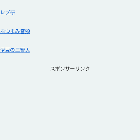
レプ研
おつまみ音頭
伊豆の三賢人
スポンサーリンク