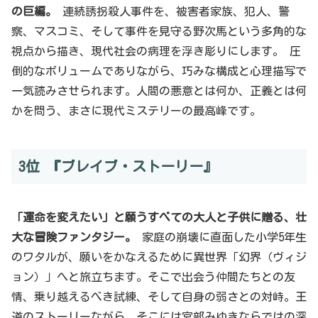
の巨編。
連続誘拐殺人事件を、被害者家族、犯人、警
察、マスコミ、そして事件を見守る野次馬という多角的な
視点から描き、現代社会の病理を浮き彫りにします。 圧
倒的なボリュームでありながら、巧みな構成と心理描写で
一気読みさせられます。人間の悪意とは何か、正義とは何
かを問う、まさに現代ミステリーの最高峰です。
3位 『ブレイブ・ストーリー』
「運命を変えたい」と願うすべての大人と子供に贈る、壮
大な冒険ファンタジー。
家庭の崩壊に直面した小学5年生
のワタルが、願いをかなえるために異世界「幻界（ヴィジ
ョン）」へと旅立ちます。そこで出会う仲間たちとの友
情、乗り越えるべき試練、そして自身の弱さとの対峙。王
道のストーリーながら、そこには宮部みゆきならではの深