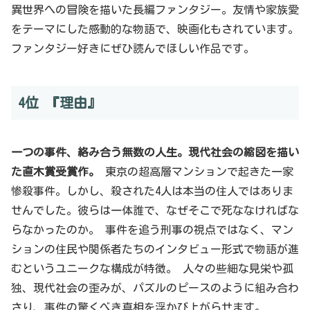
異世界への冒険を描いた長編ファンタジー。友情や家族愛
をテーマにした感動的な物語で、映画化もされています。
ファンタジー好きにぜひ読んでほしい作品です。
4位 『理由』
一つの事件、絡み合う無数の人生。現代社会の縮図を描い
た直木賞受賞作。
東京の超高層マンションで起きた一家
惨殺事件。しかし、殺された4人は本当の住人ではありま
せんでした。彼らは一体誰で、なぜそこで死ななければな
らなかったのか。 事件を追う刑事の視点ではなく、マン
ションの住民や関係者たちのインタビュー形式で物語が進
むというユニークな構成が特徴。 人々の些細な見栄や孤
独、現代社会の歪みが、パズルのピースのように組み合わ
さり、事件の驚くべき真相を浮かび上がらせます。