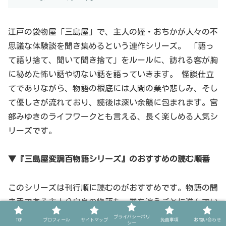
江戸の袋物屋「三島屋」で、主人の姪・おちかが人々の不
思議な体験談を聞き集めるという連作シリーズ。 「語っ
て語り捨て、聞いて聞き捨て」をルールに、訪れる客が胸
に秘めた怖い話や切ない話を語っていきます。 怪談仕立
てでありながら、物語の根底には人間の業や悲しみ、そし
て優しさが流れており、読後は深い余韻に包まれます。宮
部みゆきのライフワークとも言える、長く楽しめる人気シ
リーズです。
▼『三島屋変調百物語シリーズ』のおすすめの読む順番
このシリーズは刊行順に読むのがおすすめです。物語の聞
き手である主人公自身の物語も、巻を追うごとに進んでい
きます。
プライバシーポリ
TOP
プロフィール
サイトマップ
免責事項
お問い合わせ
シー