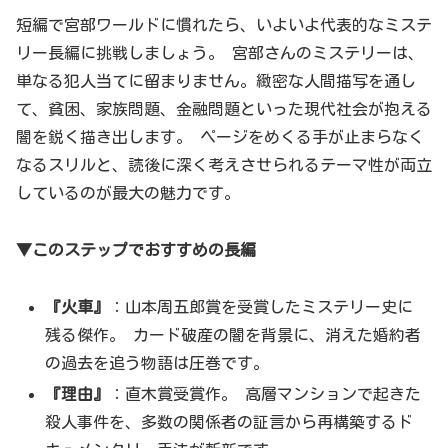
短編で宮部ワールドに慣れたら、いよいよ代表的なミステ
リー長編に挑戦しましょう。 宮部さんのミステリーは、
単なる犯人当てに留まりません。緻密な人間描写を通し
て、貧困、家族問題、金融問題といった現代社会が抱える
闇を鋭く描き出します。 ページをめくる手が止まらなく
なるスリルと、読後に深く考えさせられるテーマ性が両立
しているのが最大の魅力です。
▼このステップでおすすめの長編
『火車』
：山本周五郎賞を受賞したミステリー史に
残る傑作。 カード破産の闇を背景に、消えた婚約者
の過去を追う物語は圧巻です。
『理由』
：直木賞受賞作。 高層マンションで起きた
殺人事件を、多数の関係者の証言から再構築するド