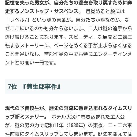
記憶を失った男女が、自分たちの過去を取り戻すために奔
走するノンストップ・サスペンス。
目覚めると腕には
「レベル7」という謎の言葉が。自分たちが誰なのか、な
ぜここにいるのかも分からないまま、二人は謎の追手から
逃げ続けることになります。スピーディーな展開と二転三
転するストーリーに、ページをめくる手が止まらなくなる
こと間違いなし。宮部作品の中でも特にエンターテインメ
ント性の高い一冊です。
7位 『蒲生邸事件』
現代の予備校生が、歴史の奔流に巻き込まれるタイムスリ
ップSFミステリー。
ホテル火災に巻き込まれた主人公
が、謎の男の力で昭和11年（1936年）の東京、二・二六事
件前夜にタイムスリップしてしまいます。歴史を変えては