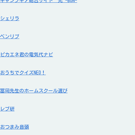
キャンプギア総合サイト 梵 -BON-
シェリラ
ベンリブ
ピカエネ君の電気代ナビ
おうちでクイズNEO！
冨岡先生のホームスクール選び
レプ研
おつまみ音頭