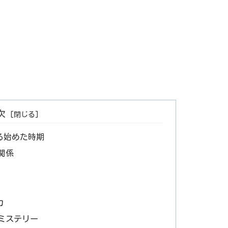
次
る始めた時期
関係
力
ミステリー