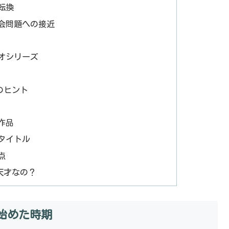
転換
会問題への接近
オシリーズ
のヒント
作品
タイトル
点
天才なの？
始めた時期