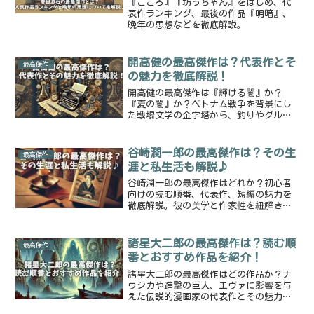
『こころ』『坊っちゃん』をはじめ、代
表作ランキング、最後の作品『明暗』、
晩年の思想などを徹底解説。
開高健の最高傑作は？代表作とそ
最高傑作
の魅力を徹底解説！
開高健の最高傑作は『輝ける闇』か？
『夏の闇』か？ベトナム戦争を背景にし
た戦場文学の金字塔から、釣りやグルメ
エッセイまで、開高健の作品を徹底解
説！彼の作風や代表作の魅力を詳しく紹
介します。
谷崎潤一郎の最高傑作は？その生
最高傑作
涯と私生活も解説♪
谷崎潤一郎の最高傑作はどれか？初心者
向けの読む順番、代表作、短編の魅力を
徹底解説。彼の美学と作家性を紐解きま
す。
諸星大二郎の最高傑作は？読む順
最高傑作
番とおすすめ作品を紹介！
諸星大二郎の最高傑作はどの作品か？ナ
ウシカや進撃の巨人、エヴァに影響を与
えた伝説的漫画家の代表作とその魅力を
徹底解説。初めて読む方におすすめの作