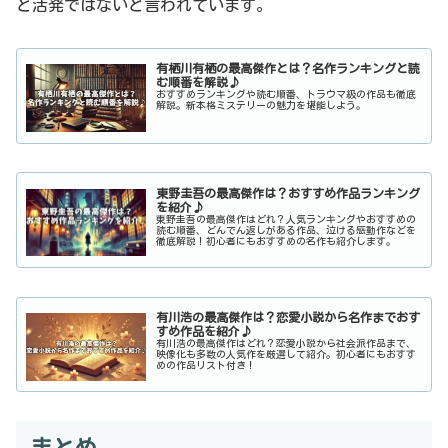
ど活発ではないと言われています。
有栖川有栖の最高傑作とは？名作ランキングと読
む順番を解説♪
おすすめランキングや読む順番、トラウマ級の作品も徹底
解説。新本格ミステリーの魅力を堪能しよう。
東野圭吾の最高傑作は？おすすめ作品ランキング
を紹介♪
東野圭吾の最高傑作はどれ？人気ランキングやおすすめの
読む順番、どんでん返しがある作品、泣ける感動作などを
徹底解説！初心者にもおすすめの名作も紹介します。
有川浩の最高傑作は？恋愛小説から名作までおす
すめ作品を紹介♪
有川浩の最高傑作はどれ？恋愛小説から社会派作品まで、
映像化も多数の人気作を厳選して紹介。初心者にもおすす
めの作品リスト付き！
まとめ