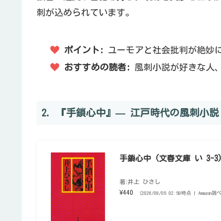
刺が込められています。
ポイント:
ユーモアと社会批判が絶妙
おすすめの読者:
風刺小説が好きな人、
2. 『手鎖心中』— 江戸時代の風刺小説
手鎖心中 (文春文庫 い 3-3
著:井上 ひさし
¥440
（2026/08/05 02:59時点 | Amazon調