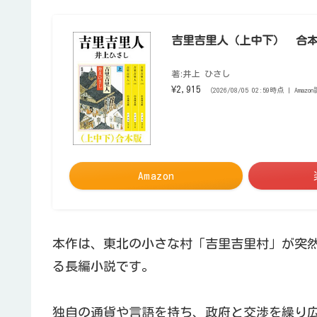
吉里吉里人（上中下） 合
著:井上 ひさし
¥2,915
（2026/08/05 02:59時点 | Amaz
Amazon
本作は、東北の小さな村「吉里吉里村」が突
る長編小説です。
独自の通貨や言語を持ち、政府と交渉を繰り