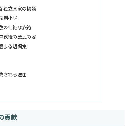
外な独立国家の物語
の風刺小説
忠敬の壮絶な旅路
戦中戦後の庶民の姿
心温まる短編集
載される理由
の貢献