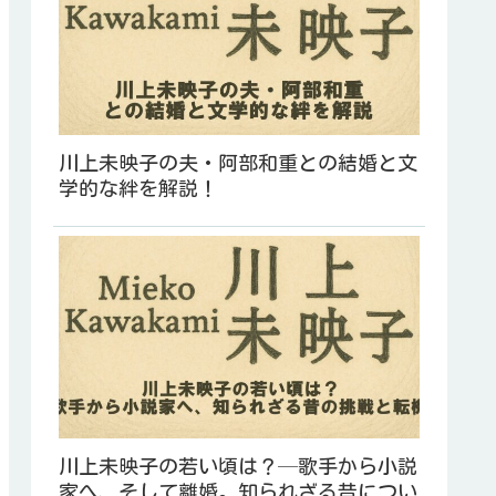
川上未映子の夫・阿部和重との結婚と文
学的な絆を解説！
川上未映子の若い頃は？─歌手から小説
家へ、そして離婚。知られざる昔につい