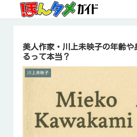
美人作家・川上未映子の年齢や
るって本当？
川上未映子