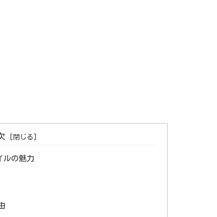
次
イルの魅力
由