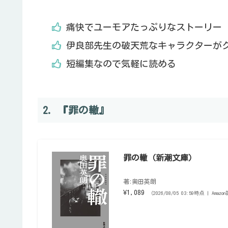
痛快でユーモアたっぷりなストーリー
伊良部先生の破天荒なキャラクターが
短編集なので気軽に読める
2. 『罪の轍』
罪の轍（新潮文庫）
著:奥田英朗
¥1,089
（2026/08/05 03:59時点 | Amaz