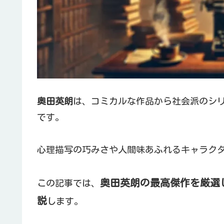
奥田英朗
は、コミカルな作品から社会派のシ
です。
心理描写の巧みさや人間味あふれるキャラク
奥田英朗の最高傑作を厳選
この記事では、
説
します。