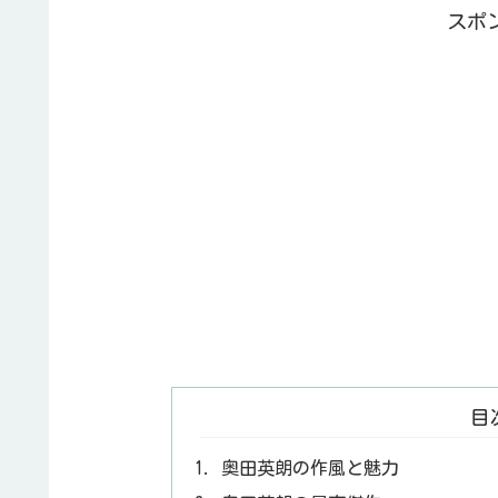
スポ
目
奥田英朗の作風と魅力