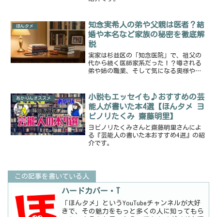
知念実希人の弟や父親は医者？結
ほんタメ
婚や本名など家族の秘密を徹底解
説
実家は杉並区の「知念医院」で、祖父の
代から続く医師家系だった！？噂される
弟や姉の職業、そして気になる奥様や子
供との私生活を深掘り。現役医師として
の現在の勤務実態や、本名で活動する理
由まで詳しく紹介します。
小説もエッセイも♪おすすめの芸
あかりんオススメ
能人が書いた本4選【ほんタメ ヨ
ビノリたくみ 齋藤明里】
ヨビノリたくみさんと齋藤明里さんによ
る『芸能人の書いた本おすすめ4選』の紹
介です。
この記事を書いている人
ハードカバー・T
「ほんタメ」というYouTubeチャンネルが大好
きで、その魅力をもっと多くの人に知ってもら