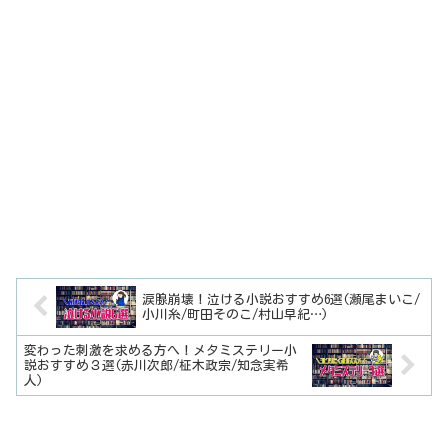
涙腺崩壊！泣ける小説おすすめ6選(瀬尾まいこ/
小川糸/町田そのこ/村山早紀…)
変わった刺激を求める方へ！メタミステリー小
説おすすめ３選(赤川次郎/柾木政宗/知念実希
人)