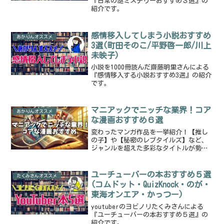
『日常の謎ミステリーおすすめ３選』の
紹介です。
感情移入してしまう小説おすすめ
あかりんオススメ
3選(町田そのこ/平野啓一郎/川上
未映子)
小説を1000冊読んだ齋藤明里さんによる
『感情移入する小説おすすめ3選』の紹介
です。
マニアックでニッチな業界！コア
あかりんオススメ
な漫画おすすめ６選
変わったマンガ作品を一挙紹介！【推し
の子】や【秘密のレプタイルズ】など、
ジャンルを超えた多彩なタイトルが勢ぞ
ろい。笑いあり、感動あり、驚きの展開
が待っている人気作品の魅力をネタバレ
なしでご紹介。次に読むべき一冊がきっ
ユーチューバーの本おすすめ５選
たくみさんオススメ
と見つかる！
(コムドット・QuizKnock・のが・
東海オンエア・かっつー)
youtuberのヨビノリたくみさんによる
『ユーチューバーの本おすすめ５選』の
紹介です。