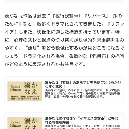
湊かなえ作品は過去に『夜行観覧車』『リバース』『Nの
ために』など、数多くドラマ化されてきました。『サファ
イア』もまた、映像化に適した構造を持っています。特
に、心理のズレと視点の切り替えが映像的な緊張感を生み
やすく、
“語り”をどう映像化するか
が見どころになるで
しょう。ドラマ化される場合、象徴的な「猫目石」の描写
がどのように表現されるかも注目です。
湊かなえ『望郷』のあらすじを各話ごとに分かり
やすく解説！
湊かなえ『望郷』のあらすじ・各短編の解説・ドラマ版情
報を詳しく紹介。みかんの花・海の星など感動の物語を紐
解き、故郷への想いを描く名作を解説します。
湊かなえの作風は？“イヤミスの女王”と呼ば
れる特徴を解説！
湊かなえの作風を徹底解説。イヤミスの女王と呼ばれる理