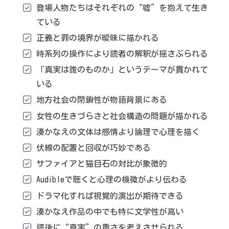
登場人物たちはそれぞれの“嘘”を抱えて生き
ている
正義と罪の境界が曖昧に描かれる
時系列の操作により読者の解釈が揺さぶられる
「真実は誰のものか」というテーマが貫かれて
いる
地方社会の閉鎖性が物語背景にある
女性の生きづらさと社会構造の問題が描かれる
湊かなえの文体は感情より論理で心理を描く
伏線の配置と回収が巧妙である
サファイアと猫目石の対比が象徴的
Audibleで聴くと心理の機微がより伝わる
ドラマ化すれば視覚的演出が期待できる
湊かなえ作品の中でも特に文学性が高い
読後に“真実”の重さを考えさせられる