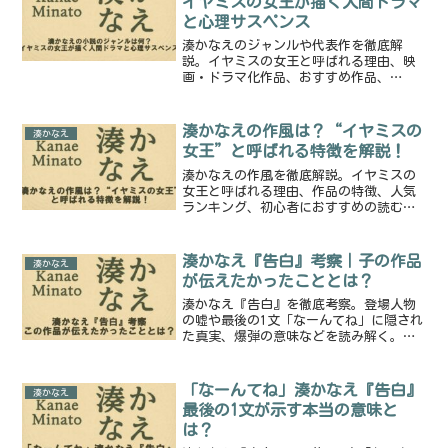
イヤミスの女王が描く人間ドラマ
と心理サスペンス
湊かなえのジャンルや代表作を徹底解
説。イヤミスの女王と呼ばれる理由、映
画・ドラマ化作品、おすすめ作品、
Audibleでの聴き方まで詳しく紹介。
湊かなえの作風は？“イヤミスの
湊かなえ
女王”と呼ばれる特徴を解説！
湊かなえの作風を徹底解説。イヤミスの
女王と呼ばれる理由、作品の特徴、人気
ランキング、初心者におすすめの読む順
番まで詳しく紹介。彼女の世界観に浸る
ための完全ガイド。
湊かなえ『告白』考察｜子の作品
湊かなえ
が伝えたかったこととは？
湊かなえ『告白』を徹底考察。登場人物
の嘘や最後の1文「なーんてね」に隠され
た真実、爆弾の意味などを読み解く。復
讐と心理の交錯を深く分析します。
「なーんてね」湊かなえ『告白』
湊かなえ
最後の1文が示す本当の意味と
は？