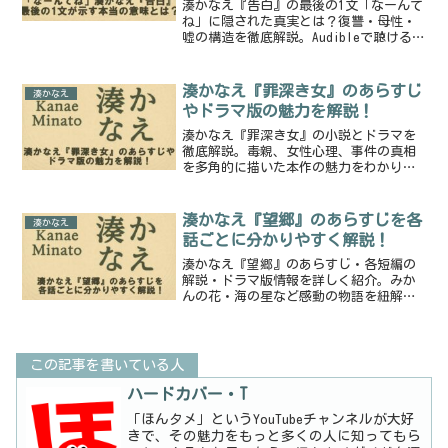
湊かなえ『告白』の最後の1文「なーんて
ね」に隠された真実とは？復讐・母性・
嘘の構造を徹底解説。Audibleで聴ける湊
かなえ作品も紹介。
湊かなえ『罪深き女』のあらすじ
湊かなえ
やドラマ版の魅力を解説！
湊かなえ『罪深き女』の小説とドラマを
徹底解説。毒親、女性心理、事件の真相
を多角的に描いた本作の魅力をわかりや
すく紹介します。
湊かなえ『望郷』のあらすじを各
湊かなえ
話ごとに分かりやすく解説！
湊かなえ『望郷』のあらすじ・各短編の
解説・ドラマ版情報を詳しく紹介。みか
んの花・海の星など感動の物語を紐解
き、故郷への想いを描く名作を解説しま
す。
この記事を書いている人
ハードカバー・T
「ほんタメ」というYouTubeチャンネルが大好
きで、その魅力をもっと多くの人に知ってもら