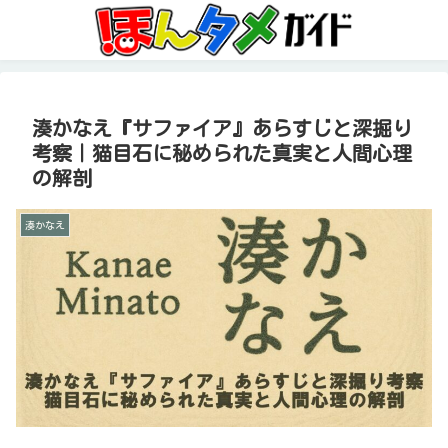
湊かなえ『サファイア』あらすじと深掘り
考察｜猫目石に秘められた真実と人間心理
の解剖
湊かなえ