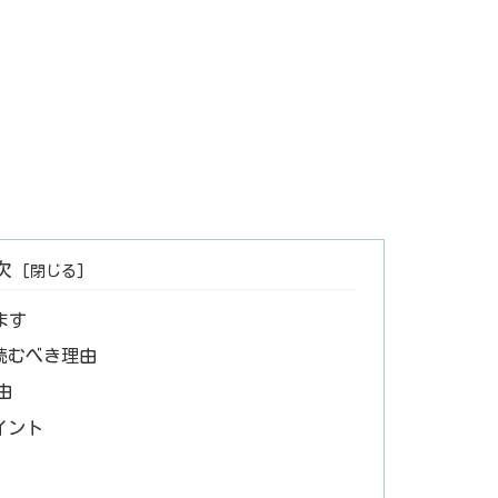
次
ます
読むべき理由
由
イント