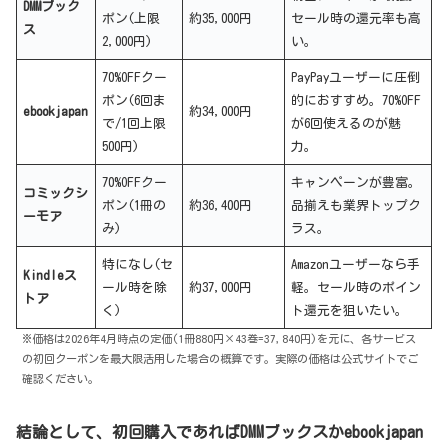
DMMブック
ポン(上限
約35,000円
セール時の還元率も高
ス
2,000円)
い。
70%OFFクー
PayPayユーザーに圧倒
ポン(6回ま
的におすすめ。70%OFF
ebookjapan
約34,000円
で/1回上限
が6回使えるのが魅
500円)
力。
70%OFFクー
キャンペーンが豊富。
コミックシ
ポン(1冊の
約36,400円
品揃えも業界トップク
ーモア
み)
ラス。
特になし(セ
Amazonユーザーなら手
Kindleス
ール時を除
約37,000円
軽。セール時のポイン
トア
く)
ト還元を狙いたい。
※価格は2026年4月時点の定価(1冊880円×43巻=37,840円)を元に、各サービス
の初回クーポンを最大限活用した場合の概算です。実際の価格は公式サイトでご
確認ください。
結論として、初回購入であればDMMブックスかebookjapan