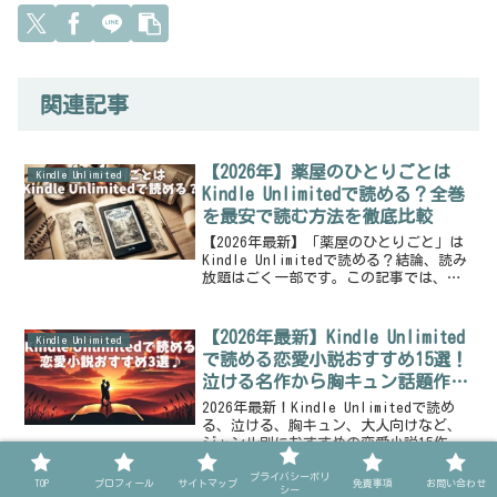
関連記事
【2026年】薬屋のひとりごとは
Kindle Unlimited
Kindle Unlimitedで読める？全巻
を最安で読む方法を徹底比較
【2026年最新】「薬屋のひとりごと」は
Kindle Unlimitedで読める？結論、読み
放題はごく一部です。この記事では、
Kindle Unlimitedの対象範囲から、コミ
ック2種類（スクエニ版・小学館版）の違
い、小説版まで、全巻を最もお得に読む
【2026年最新】Kindle Unlimited
Kindle Unlimited
ための電子書籍サービス比較、無料キャ
で読める恋愛小説おすすめ15選！
ンペーン情報を徹底解説します。あなた
泣ける名作から胸キュン話題作ま
に最適な楽しみ方が必ず見つかります。
で
2026年最新！Kindle Unlimitedで読め
る、泣ける、胸キュン、大人向けなど、
ジャンル別におすすめの恋愛小説15作品
を厳選してご紹介。話題の映像化作品か
プライバシーポリ
ら隠れた名作まで、あなたの心に響く一
TOP
プロフィール
サイトマップ
免責事項
お問い合わせ
シー
冊がきっと見つかります。30日間無料体