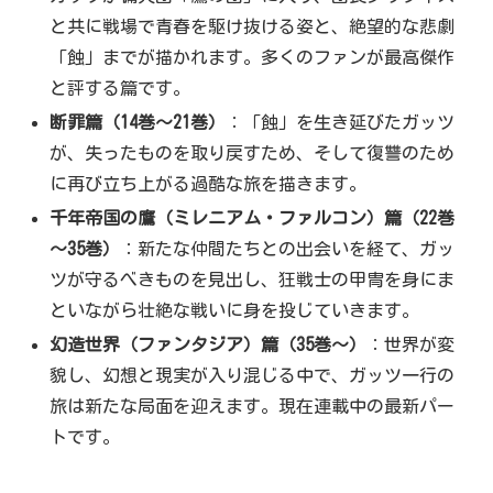
と共に戦場で青春を駆け抜ける姿と、絶望的な悲劇
「蝕」までが描かれます。多くのファンが最高傑作
と評する篇です。
断罪篇（14巻～21巻）
：「蝕」を生き延びたガッツ
が、失ったものを取り戻すため、そして復讐のため
に再び立ち上がる過酷な旅を描きます。
千年帝国の鷹（ミレニアム・ファルコン）篇（22巻
～35巻）
：新たな仲間たちとの出会いを経て、ガッ
ツが守るべきものを見出し、狂戦士の甲冑を身にま
といながら壮絶な戦いに身を投じていきます。
幻造世界（ファンタジア）篇（35巻～）
：世界が変
貌し、幻想と現実が入り混じる中で、ガッツ一行の
旅は新たな局面を迎えます。現在連載中の最新パー
トです。