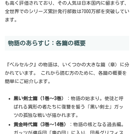
も高く評価されており、その人気は日本国内に留まらず、
全世界でのシリーズ累計発行部数は7000万部を突破してい
ます。
物語のあらすじ：各篇の概要
『ベルセルク』の物語は、いくつかの大きな篇（章）に分
かれています。 これから読む方のために、各篇の概要を
簡単にご紹介します。
黒い剣士篇（1巻～3巻）
：物語の始まり。使徒と呼
ばれる異形の者たちに復讐を誓う「黒い剣士」ガッ
ツの孤独な戦いが描かれます。
黄金時代篇（3巻～14巻）
：物語の核となる過去編。
ガッツが傭兵団「鷹の団」に入り、団長グリフィス