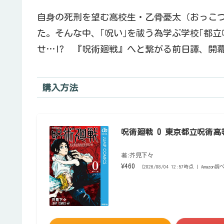
自身の死刑を望む高校生・乙骨憂太（おっこ
た。そんな中、｢呪い｣を祓う為学ぶ学校｢都
せ…!? 『呪術廻戦』へと繋がる前日譚、開
購入方法
呪術廻戦 0 東京都立呪術高等
著:芥見下々
¥460
（2026/08/04 12:57時点 | Amazon調