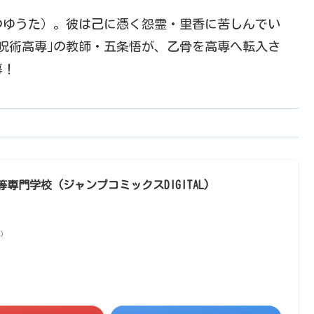
つゆうた）。彼は己に憑く怨霊・里香に苦しんでい
立呪術高専｣の教師・五条悟が、乙骨を高専へ転入さ
幕！
専門学校 (ジャンプコミックスDIGITAL)
べ）