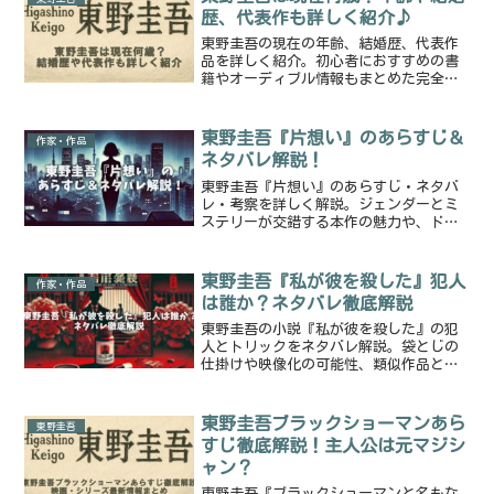
歴、代表作も詳しく紹介♪
東野圭吾の現在の年齢、結婚歴、代表作
品を詳しく紹介。初心者におすすめの書
籍やオーディブル情報もまとめた完全ガ
イド。
東野圭吾『片想い』のあらすじ＆
作家・作品
ネタバレ解説！
東野圭吾『片想い』のあらすじ・ネタバ
レ・考察を詳しく解説。ジェンダーとミ
ステリーが交錯する本作の魅力や、ドラ
マ版のキャスト情報も紹介！
東野圭吾『私が彼を殺した』犯人
作家・作品
は誰か？ネタバレ徹底解説
東野圭吾の小説『私が彼を殺した』の犯
人とトリックをネタバレ解説。袋とじの
仕掛けや映像化の可能性、類似作品との
比較も紹介します。
東野圭吾ブラックショーマンあら
東野圭吾
すじ徹底解説！主人公は元マジシ
ャン？
東野圭吾『ブラックショーマンと名もな