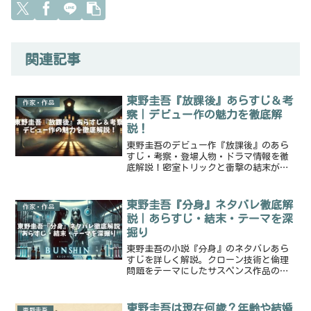
関連記事
東野圭吾『放課後』あらすじ＆考
作家・作品
察｜デビュー作の魅力を徹底解
説！
東野圭吾のデビュー作『放課後』のあら
すじ・考察・登場人物・ドラマ情報を徹
底解説！密室トリックと衝撃の結末が魅
力の学園ミステリー。試し読み方法やお
すすめ作品も紹介。
東野圭吾『分身』ネタバレ徹底解
作家・作品
説｜あらすじ・結末・テーマを深
掘り
東野圭吾の小説『分身』のネタバレあら
すじを詳しく解説。クローン技術と倫理
問題をテーマにしたサスペンス作品の結
末や魅力を深掘りします。
東野圭吾は現在何歳？年齢や結婚
東野圭吾