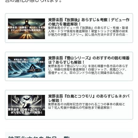
吾の進化が感じられます。
東野圭吾『放課後』あらすじ＆考察｜デビュー作
の魅力を徹底解説！
東野圭吾のデビュー作『放課後』のあらすじ・考察・登場
人物・ドラマ情報を徹底解説！密室トリックと衝撃の結末
が魅力の学園ミステリー。試し読み方法やおすすめ作品も
紹介。
東野圭吾『雪山シリーズ』のおすすめの読む順番
は？あらすじも解説！
東野圭吾の『雪山シリーズ』を読む順番や各作品のあらす
じ、映画化情報を徹底解説！白銀ジャック、疾風ロンド、
雪煙チェイス、恋のゴンドラの魅力と関連作品も紹介。
東野圭吾『白鳥とコウモリ』のあらすじ＆ネタバ
レ解説！
東野圭吾の35周年記念作で描かれる二つの事件の真相と
は？犯人考察や映画化の可能性まで徹底解説！