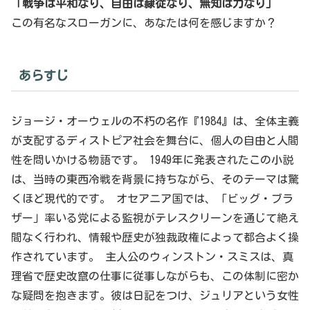
「戦争は平和なり、自由は隷従なり、無知は力なり」
この有名なスローガンに、あなたは何を感じますか？
あらすじ
ジョージ・オーウェルの不朽の名作『1984』は、全体主義
が支配するディストピア社会を舞台に、個人の自由と人間
性を問いかける物語です。 1949年に発表されたこの小説
は、当時の東西冷戦を背景に持ちながら、そのテーマは驚
くほど現代的です。 オセアニア国では、「ビッグ・ブラ
ザー」率いる党による監視がテレスクリーンを通じて絶え
間なく行われ、情報や歴史が独裁政権によって都合よく操
作されています。 主人公のウィンストン・スミスは、真
理省で歴史改竄の仕事に従事しながらも、この体制に密か
な疑問を抱きます。彼は日記をつけ、ジュリアという女性