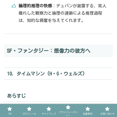
論理的推理の快感
：デュパンが披露する、常人
離れした観察力と論理の連鎖による推理過程
は、知的な興奮を与えてくれます。
SF・ファンタジー：想像力の彼方へ
10. タイムマシン (H・G・ウェルズ)
あらすじ
時間旅行を可能にした発明家が、西暦802,701年の未来世
プライバシーポリ
TOP
プロフィール
サイトマップ
免責事項
お問い合わせ
シー