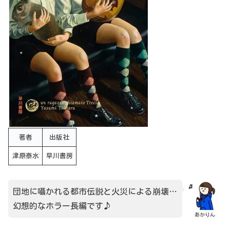
著者
出版社
津原泰水
早川書房
団地に囁かれる都市伝説と火災による崩壊…
幻想的なホラー長編です♪
あかりん