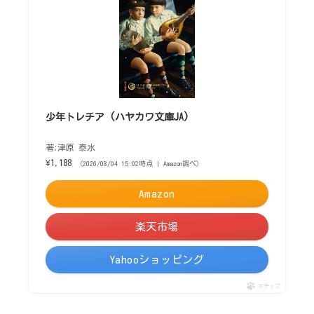
少年トレチア (ハヤカワ文庫JA)
著:津原 泰水
¥1,188
（2026/08/04 15:02時点 | Amazon調べ）
Amazon
楽天市場
Yahooショッピング
ポチップ