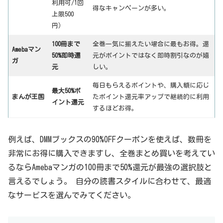
利用可/1回
得なキャンペーンが多い。
上限500
円）
100冊まで
全巻一気に揃えたい場合に最もお得。還
Amebaマン
50%即時還
元がポイントではなく即時割引なのが嬉
ガ
元
しい。
毎日もらえるポイントや、購入額に応じ
最大50%ポ
まんが王国
たポイント還元率アップで継続的に利用
イント還元
するほどお得。
例えば、DMMブックスの90%OFFクーポンを使えば、数冊を
非常にお得に購入できますし、全巻まとめ買いを考えてい
るならAmebaマンガの100冊まで50%還元が最強の選択肢と
言えるでしょう。 自分の読書スタイルに合わせて、最適
なサービスを選んでみてください。