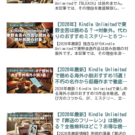
Unlimitedで『BLEACH』は読めません。
本記事では、その理由を徹底解説し、電
子書籍や中古で全巻を最もお得に読む方
法を比較。さらに、BLEACHロスを埋める
Kindle Unlimitedのおすすめ漫画30選も
【2026年】Kindle Unlimitedで東
Kindle Unlimited
紹介します。
野圭吾は読める？→対象外。代わ
りのおすすめミステリーと５つの
お得な読書術を解説
【2026年最新】残念ながらKindle
Unlimitedで東野圭吾作品は読み放題の対
象外です。本記事では、その理由を深掘
りしつつ、代わりに楽しめるおすすめ傑
作ミステリー20選や、Audible・電子書
籍セールなど東野作品をお得に楽しむ5つ
【2026年最新】Kindle Unlimited
Kindle Unlimited
の方法を徹底解説します。
で読める海外小説おすすめ15選！
不朽の名作から話題作まで徹底解
説
2026年最新！Kindle Unlimitedで楽しめ
る海外小説のおすすめ15作品を厳選。選
び方のコツから、SF、ミステリー、文学
などのジャンル別に、あらすじや魅力を
徹底解説。不朽の名作『1984』や心温ま
る『クリスマス・キャロル』も深掘りし
【2026年最新】Kindle Unlimited
Kindle Unlimited
ます。30日間の無料体験で、新たな読書
で『葬送のフリーレン』は読め
の世界へ。
る？全巻無料はどこ？お得な読み
方を徹底解説
【2026年最新情報】国民的漫画『葬送の