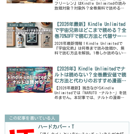
フリーレン』はKindle Unlimitedの読み
放題対象？対象外？全巻無料で読めるか
徹底調査。読めない理由から、DMMブック
スやebookjapanなど他社サービスを使っ
た最もお得な購入方法、フリーレン好き
【2026年最新】Kindle Unlimited
Kindle Unlimited
におすすめの読み放題作品まで、天才エ
で宇宙兄弟はどこまで読める？全
ディターが1万文字超で完全ガイドしま
巻70%OFFで読む方法と代替サービ
す。
スも徹底解説
2026年最新情報！Kindle Unlimitedで
『宇宙兄弟』は何巻まで読み放題か、無
料で読む方法を解説。1巻しか読めない理
由と、ebookjapanやDMMブックスの初回
クーポンを使い全巻お得に購入する裏
技、類似の傑作宇宙漫画まで、天才編集
【2026年】Kindle Unlimitedでナ
Kindle Unlimited
者が徹底ガイドします。
ルトは読めない？全巻最安値で読
む方法と代わりのおすすめ漫画30
選
【2026年最新】残念ながらKindle
Unlimitedでは「NARUTO -ナルト-」を読
めません。本記事では、ナルトの漫画全
巻を最安値で読む方法を徹底比較！さら
に、Kindle Unlimitedで読めるナルト好
きにおすすめのバトル・忍者漫画30選も
紹介。30日間の無料体験を最大限に活用
この記事を書いている人
する情報が満載です。
ハードカバー・T