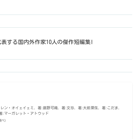
表する国内外作家10人の傑作短編集!
ヘレン・オイェイェミ, 著:藤野可織, 著:文珍, 著:大前粟生, 著:こだま,
 著:マーガレット・アトウッド
on調べ）