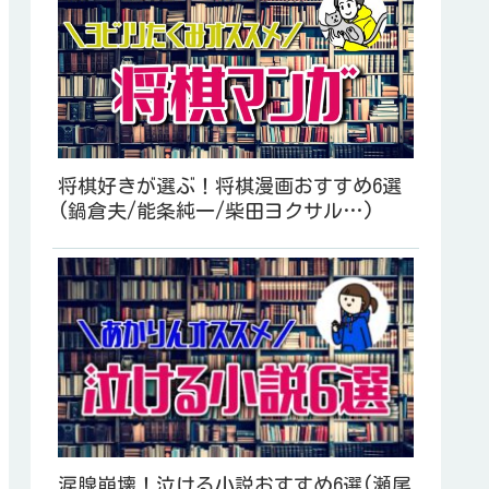
将棋好きが選ぶ！将棋漫画おすすめ6選
(鍋倉夫/能条純一/柴田ヨクサル…)
涙腺崩壊！泣ける小説おすすめ6選(瀬尾