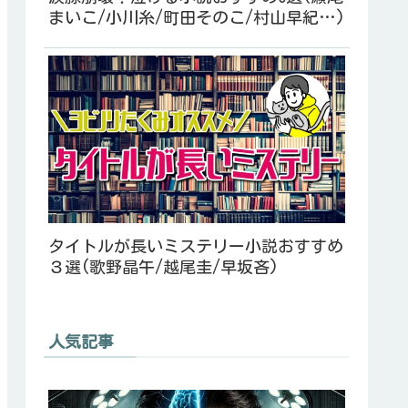
まいこ/小川糸/町田そのこ/村山早紀…)
タイトルが長いミステリー小説おすすめ
３選(歌野晶午/越尾圭/早坂吝)
人気記事