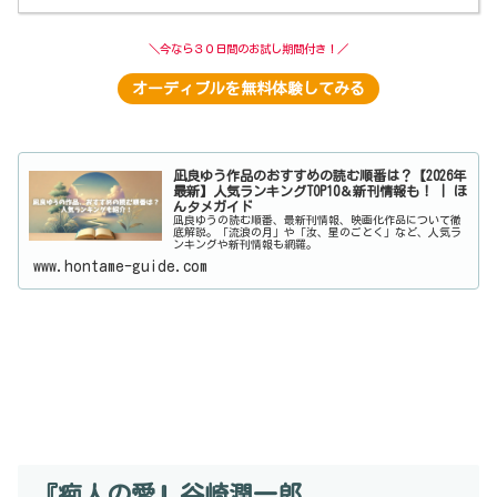
＼今なら３０日間のお試し期間付き！／
オーディブルを無料体験してみる
凪良ゆう作品のおすすめの読む順番は？【2026年
最新】人気ランキングTOP10＆新刊情報も！ | ほ
んタメガイド
凪良ゆうの読む順番、最新刊情報、映画化作品について徹
底解説。「流浪の月」や「汝、星のごとく」など、人気ラ
ンキングや新刊情報も網羅。
www.hontame-guide.com
『痴人の愛』谷崎潤一郎