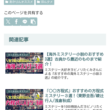
あかりんオススメ
ほんタメ
このページを共有する
関連記事
【海外ミステリー小説のおすすめ
たくみさんオススメ
3選】古典から最近のものまで紹
介！
ミステリー大好きヨビノリたくみさんに
よる『おすすめの海外ミステリー小説３
選』の紹介です。
「○○方程式」おすすめの方程式
たくみさんオススメ
ミステリー３選！(東野圭吾/綾辻
行人/浅倉秋成)
ミステリーを1000冊読んだヨビノリたく