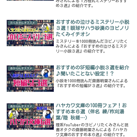
みさんによる『方程式ミステリーおすす
め３選』の紹介です。
おすすめの泣けるミステリー小説
たくみさんオススメ
３選！眼球サハラ砂漠のヨビノリ
たくみイチオシ
ミステリーを1000冊読んだヨビノリたく
みさんによる『おすすめの泣けるミステ
リー小説３選』の紹介です。
おすすめのSF短編小説３選を紹介
あかりんオススメ
♪聞いたことない設定！？
小説を1000冊読んだ齋藤明里さんによる
『おすすめの短編SF３選』の紹介です。
ハヤカワ文庫の100冊フェア！お
あかりんオススメ
すすめ本６選（伴名 練/柞刈湯
葉/陸 秋槎…）
理系YouTuberのヨビノリたくみさんと読
書オタクの齋藤明里さんによる『ハヤカ
ワ文庫のおすすめ本６選』の紹介です。