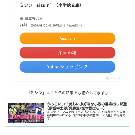
ミシン missin’ (小学館文庫)
著:嶽本野ばら
¥473
（2026/08/05 09:59時点 | Amazon調べ）
Amazon
楽天市場
Yahooショッピング
ポチップ
『ミシン』はこちらの記事でも紹介してます♪
かっこいい！美しい♪好きな小説の書き出し18選
(伊坂幸太郎/呉勝浩/嶽本野ばら…)
ミステリーマニアのヨビノリたくみさんと読書オタクの齋
藤明里さんによる『好きな小説の書き出し18選』の紹介で
す。