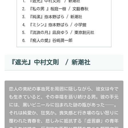
『遮光』中村文則 / 新潮社
『私の男 』桜庭一樹 / 文藝春秋
『純潔』嶽本野ばら / 新潮社
『ミシン』嶽本野ばら / 小学館
『流浪の月』凪良ゆう / 東京創元社
『痴人の愛』谷崎潤一郎
『遮光』中村文則 / 新潮社
恋人の美紀の事故死を周囲に隠しながら、彼女は今で
も生きていると、その幸福を語り続ける男。彼の手元
には、黒いビニールに包まれた謎の瓶があった──。
それは純愛か、狂気か。喪失感と行き場のない怒りに
覆われた青春を、悲しみに抵抗する「虚言癖」の青年