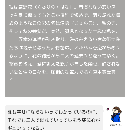
私は腐野花（くさりの・はな）。着慣れない安いスー
ツを身に纏ってもどこか優雅で惨めで、落ちぶれた貴
族のようなこの男の名は淳悟（じゅんご）。私の男、
そして私の養父だ。突然、孤児となった十歳の私を、
二十五歳の淳悟が引き取り、海のみえる小さな街で私
たちは親子となった。物語は、アルバムを逆からめく
るように、花の結婚から二人の過去へと遡ってゆく。
空虚を抱え、愛に飢えた親子が冒した禁忌、許されな
い愛と性の日々を、圧倒的な筆力で描く直木賞受賞
作。
誰も幸せにならないってわかっているのに、
それでも二人で溺れていってしまう姿に心が
あかりん
ギュンってなる♪