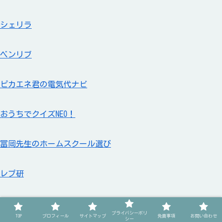
シェリラ
ベンリブ
ピカエネ君の電気代ナビ
おうちでクイズNEO！
冨岡先生のホームスクール選び
レプ研
おつまみ音頭
プライバシーポリ
TOP
プロフィール
サイトマップ
免責事項
お問い合わせ
シー