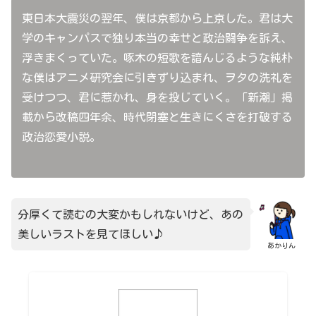
東日本大震災の翌年、僕は京都から上京した。君は大
学のキャンパスで独り本当の幸せと政治闘争を訴え、
浮きまくっていた。啄木の短歌を諳んじるような純朴
な僕はアニメ研究会に引きずり込まれ、ヲタの洗礼を
受けつつ、君に惹かれ、身を投じていく。「新潮」掲
載から改稿四年余、時代閉塞と生きにくさを打破する
政治恋愛小説。
分厚くて読むの大変かもしれないけど、あの
美しいラストを見てほしい♪
あかりん