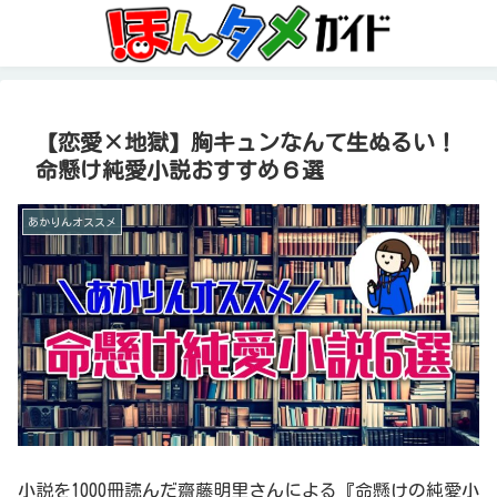
【恋愛×地獄】胸キュンなんて生ぬるい！
命懸け純愛小説おすすめ６選
あかりんオススメ
小説を1000冊読んだ齋藤明里さんによる『命懸けの純愛小