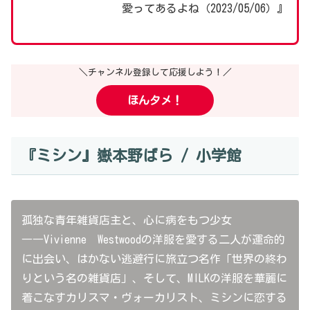
愛ってあるよね（2023/05/06）』
＼チャンネル登録して応援しよう！／
ほんタメ！
『ミシン』嶽本野ばら / 小学館
孤独な青年雑貨店主と、心に病をもつ少女
――Vivienne Westwoodの洋服を愛する二人が運命的
に出会い、はかない逃避行に旅立つ名作「世界の終わ
りという名の雑貨店」、そして、MILKの洋服を華麗に
着こなすカリスマ・ヴォーカリスト、ミシンに恋する