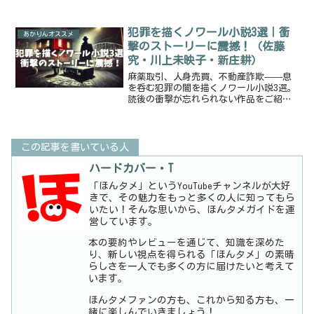
犯罪を描くノワール小説3選｜衝
あかりんオススメ
撃のストーリーに震撼！（佐藤
究・川上未映子・新庄耕）
麻薬取引、人身売買、不動産詐欺——息
を呑む犯罪の闇を描くノワール小説3選。
読後の衝撃が忘れられない作品をご紹介
します！
この記事を書いている人
ハードカバー・T
「ほんタメ」というYouTubeチャンネルが大好
きで、その魅力をもっと多くの人に知ってもら
いたい！そんな思いから、ほんタメガイドを運
営しています。
本の要約やレビューを通じて、知識を深めた
り、新しい視点を得られる「ほんタメ」の素晴
らしさを一人でも多くの方に届けたいと考えて
います。
ほんタメファンの方も、これから知る方も、一
緒に楽しんでいきましょう！