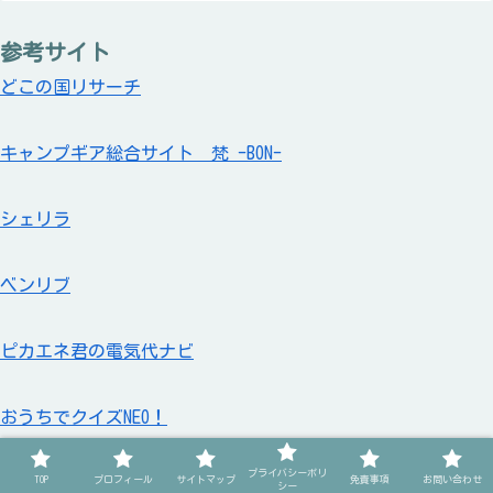
参考サイト
どこの国リサーチ
キャンプギア総合サイト 梵 -BON-
シェリラ
ベンリブ
ピカエネ君の電気代ナビ
おうちでクイズNEO！
プライバシーポリ
TOP
プロフィール
サイトマップ
免責事項
お問い合わせ
冨岡先生のホームスクール選び
シー