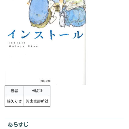
著者
出版社
綿矢りさ
河出書房新社
あらすじ