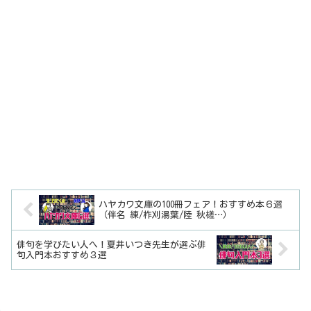
ハヤカワ文庫の100冊フェア！おすすめ本６選
（伴名 練/柞刈湯葉/陸 秋槎…）
俳句を学びたい人へ！夏井いつき先生が選ぶ俳
句入門本おすすめ３選