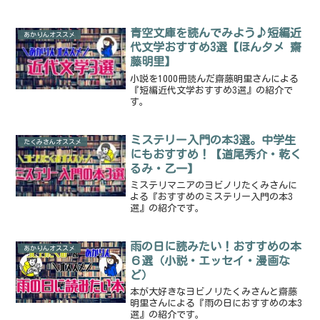
青空文庫を読んでみよう♪短編近
あかりんオススメ
代文学おすすめ3選【ほんタメ 齋
藤明里】
小説を1000冊読んだ齋藤明里さんによる
『短編近代文学おすすめ3選』の紹介で
す。
ミステリー入門の本3選。中学生
たくみさんオススメ
にもおすすめ！【道尾秀介・乾く
るみ・乙一】
ミステリマニアのヨビノリたくみさんに
よる『おすすめのミステリー入門の本3
選』の紹介です。
雨の日に読みたい！おすすめの本
あかりんオススメ
６選（小説・エッセイ・漫画な
ど）
本が大好きなヨビノリたくみさんと齋藤
明里さんによる『雨の日におすすめの本3
選』の紹介です。