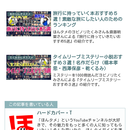
旅行に持っていく本おすすめ５
あかりんオススメ
選！素敵な旅にしたい人のための
ランキング
ほんタメのヨビノリたくみさん＆齋藤明
里さんによる『旅行に持っていきたいお
すすめ5選』の紹介です。
タイムリープミステリー小説おす
たくみさんオススメ
すめ３選！名作だらけ（椙本孝
思・西澤保彦・乾くるみ）
ミステリーを1000冊読んだヨビノリたく
みさんによる『タイムリープミステリー
おすすめ３選』の紹介です。
この記事を書いている人
ハードカバー・T
「ほんタメ」というYouTubeチャンネルが大好
きで、その魅力をもっと多くの人に知ってもら