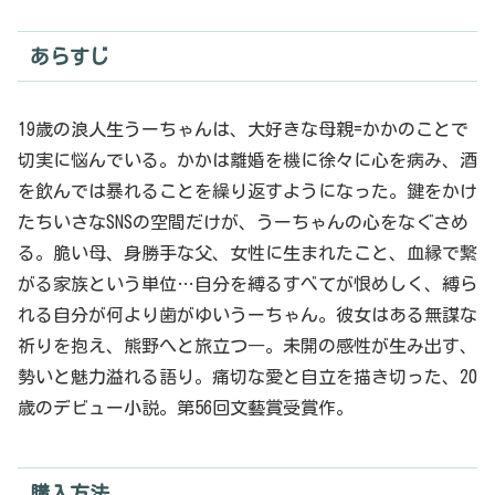
あらすじ
19歳の浪人生うーちゃんは、大好きな母親=かかのことで
切実に悩んでいる。かかは離婚を機に徐々に心を病み、酒
を飲んでは暴れることを繰り返すようになった。鍵をかけ
たちいさなSNSの空間だけが、うーちゃんの心をなぐさめ
る。脆い母、身勝手な父、女性に生まれたこと、血縁で繋
がる家族という単位…自分を縛るすべてが恨めしく、縛ら
れる自分が何より歯がゆいうーちゃん。彼女はある無謀な
祈りを抱え、熊野へと旅立つ―。未開の感性が生み出す、
勢いと魅力溢れる語り。痛切な愛と自立を描き切った、20
歳のデビュー小説。第56回文藝賞受賞作。
購入方法