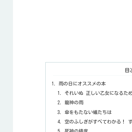
目
雨の日にオススメの本
それいぬ 正しい乙女になるた
龍神の雨
傘をもたない蟻たちは
空のふしぎがすべてわかる！ 
死神の精度