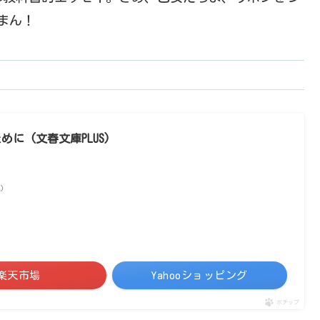
読まん！
に (文春文庫PLUS)
べ）
楽天市場
Yahooショッピング
ポチップ