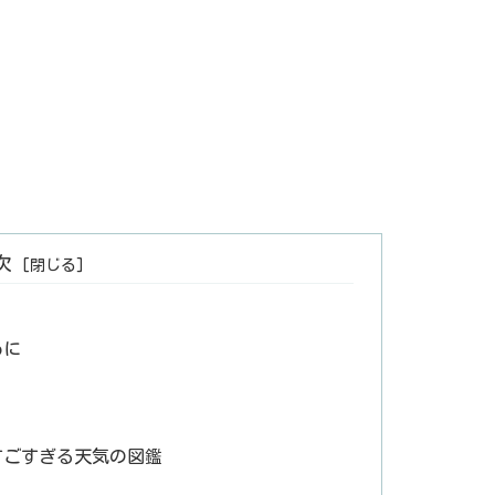
次
めに
すごすぎる天気の図鑑